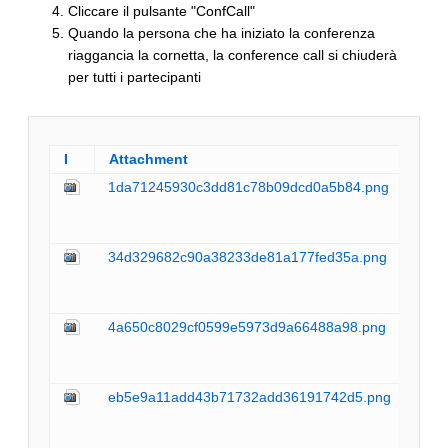
Cliccare il pulsante "ConfCall"
Quando la persona che ha iniziato la conferenza
riaggancia la cornetta, la conference call si chiuderà
per tutti i partecipanti
I
Attachment
Act
1da71245930c3dd81c78b09dcd0a5b84.png
man
34d329682c90a38233de81a177fed35a.png
man
4a650c8029cf0599e5973d9a66488a98.png
man
eb5e9a11add43b71732add36191742d5.png
man